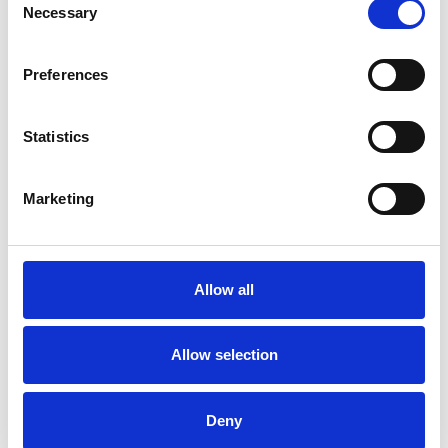
Necessary
Selection
Preferences
Perlen-Pflegetuch
Ideal für die Pflege von wertvollem
Statistics
Perlenschmuck.
Art.-Nr.
1383
Marketing
Weitere Option:
Größe
*
Preise inkl. MwSt.,
kostenloser Versand**
sofort lieferbar
Allow all
ab 2,99 € *
Allow selection
Deny
In unserer Kategorie "Perlenreiniger" finden Sie neben