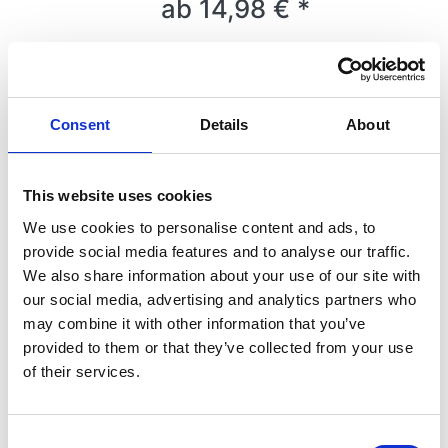
ab 14,98 € *
Consent
Details
About
Tauchbad zur Pflege von Perlen
200ml
This website uses cookies
Reinigt, rückbefettend, mit Abperleffekt.
Für weiche Steine, Mode- und
We use cookies to personalise content and ads, to
Trendschmuck.
provide social media features and to analyse our traffic.
Art.-Nr.
0153
We also share information about your use of our site with
Weitere Option:
Füllmenge
our social media, advertising and analytics partners who
may combine it with other information that you’ve
*
Preise inkl. MwSt.,
kostenloser Versand**
provided to them or that they’ve collected from your use
sofort lieferbar
of their services.
ab 11,99 € *
Consent