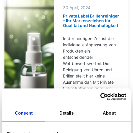
30 April, 2024
Private Label Brillenreiniger
– Ihr Markenzeichen für
Qualität und Nachhaltigkeit
In der heutigen Zeit ist die
individuelle Anpassung von
Produkten ein
entscheidender
Wettbewerbsvorteil. Die
Reinigung von Uhren und
Brillen stellt hier keine
Ausnahme dar. Mit Private
Label Brillenreinigern von
Sambol können Sie nicht nur
Ihre Marke stärken, sondern
auch den direkten Bezug
Consent
Details
About
von qualitativ hochwertigen
und nachhaltig produzierten
Reinigungslösungen
sicherstellen.