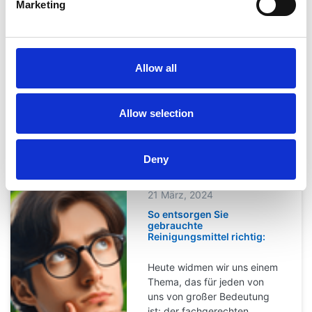
aussehen. In diesem Beitrag
Marketing
erfahren Sie alles, was Sie
über das professionelle und
häusliche Uhr Reinigen
wissen müssen, inklusive der
Allow all
besten Produkte und
Methoden für eine
schonende und effektive
Allow selection
Reinigung.
Deny
21 März, 2024
So entsorgen Sie
gebrauchte
Reinigungsmittel richtig:
Heute widmen wir uns einem
Thema, das für jeden von
uns von großer Bedeutung
ist: der fachgerechten