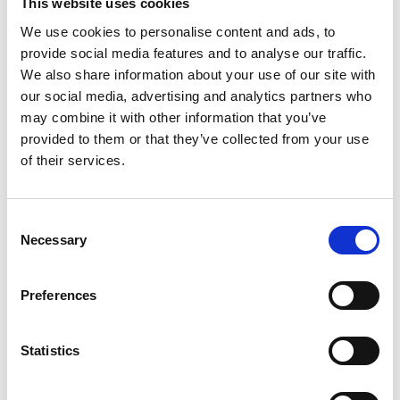
This website uses cookies
We use cookies to personalise content and ads, to
provide social media features and to analyse our traffic.
We also share information about your use of our site with
08 April, 2024
our social media, advertising and analytics partners who
Professionelle
may combine it with other information that you’ve
Uhrenreinigung: Tipps,
provided to them or that they’ve collected from your use
Tricks und die besten
Produkte
of their services.
Die Pflege und Reinigung
von Uhren ist nicht nur eine
Consent
Frage der Ästhetik, sondern
Necessary
Selection
auch der Funktionalität und
Langlebigkeit. Ob für den
professionellen Einsatz oder
Preferences
den Hausgebrauch, die
richtige Uhrenreinigung und
Pflege sorgt dafür, dass Ihre
Statistics
Zeitmesser präzise laufen
und dabei blendend