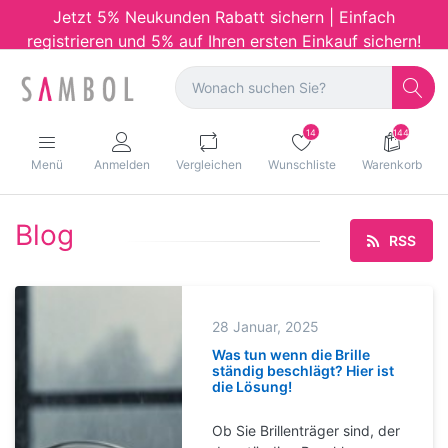
Jetzt 5% Neukunden Rabatt sichern | Einfach
registrieren und 5% auf Ihren ersten Einkauf sichern!
14
144
Menü
Anmelden
Vergleichen
Wunschliste
Warenkorb
Blog
RSS
28 Januar, 2025
Was tun wenn die Brille
ständig beschlägt? Hier ist
die Lösung!
Ob Sie Brillenträger sind, der