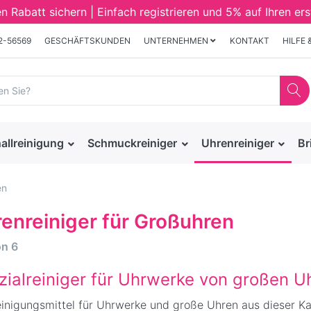
Rabatt sichern | Einfach registrieren und 5% auf Ihren ers
32-56569
GESCHÄFTSKUNDEN
UNTERNEHMEN
KONTAKT
HILFE 
allreinigung
Schmuckreiniger
Uhrenreiniger
Br
en
enreiniger für Großuhren
on
6
zialreiniger für Uhrwerke von großen U
inigungsmittel für Uhrwerke und große Uhren aus dieser Kat