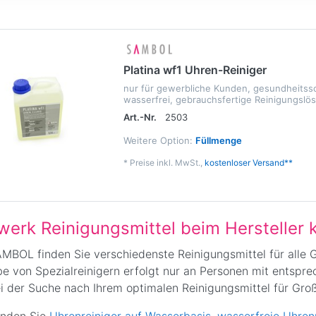
Platina wf1 Uhren-Reiniger
nur für gewerbliche Kunden, gesundheitssc
wasserfrei, gebrauchsfertige Reinigungslö
Art.-Nr.
2503
Weitere Option:
Füllmenge
*
Preise inkl. MwSt.,
kostenloser Versand**
werk Reinigungsmittel beim Hersteller 
AMBOL finden Sie verschiedenste Reinigungsmittel für alle 
e von Spezialreinigern erfolgt nur an Personen mit entspre
ei der Suche nach Ihrem optimalen Reinigungsmittel für Gro
finden Sie
Uhrenreiniger auf Wasserbasis
,
wasserfreie Uhrenr