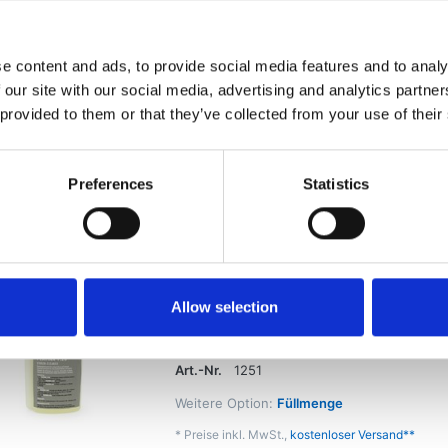
Platina 1:20 Uhrenreiniger
e content and ads, to provide social media features and to analy
wässriges Reinigungskonzentrat mit Wasse
 our site with our social media, advertising and analytics partn
Art.-Nr.
1001-0250
 provided to them or that they’ve collected from your use of their
Weitere Option:
Füllmenge
*
Preise inkl. MwSt.,
kostenloser Versand**
Preferences
Statistics
Platina 1:20 Uhren-Reiniger Dosier
Allow selection
wässriges Reinigungskonzentrat mit Wasse
Zeit nicht lieferbar!
Art.-Nr.
1251
Weitere Option:
Füllmenge
*
Preise inkl. MwSt.,
kostenloser Versand**