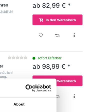
ab 82,99 € *
uhren
hädlich!
In den Warenkorb
sofort lieferbar
ab 98,99 € *
er
hädlich!
sung.
In den Warenkorb
About