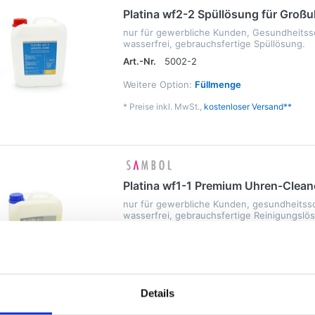
Platina wf2-2 Spüllösung für Groß
nur für gewerbliche Kunden, Gesundheitssc
wasserfrei, gebrauchsfertige Spüllösung.
Art.-Nr.
5002-2
Weitere Option:
Füllmenge
*
Preise inkl. MwSt.,
kostenloser Versand**
Platina wf1-1 Premium Uhren-Clean
nur für gewerbliche Kunden, gesundheitssc
wasserfrei, gebrauchsfertige Reinigungslö
Art.-Nr.
5003-1
Weitere Option:
Füllmenge
*
Preise inkl. MwSt.,
kostenloser Versand**
Details