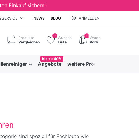
ten Einkauf sichern!
& SERVICE
NEWS
BLOG
ANMELDEN
14
144
Produkte
Wunsch
Waren
Vergleichen
Liste
Korb
bis zu 40%
illenreiniger
Angebote
weitere Produkte
hren
egorie sind speziell für Fachleute wie