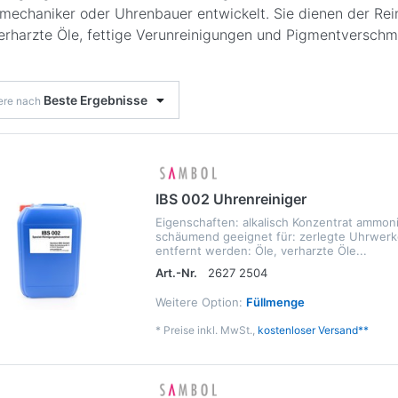
mechaniker oder Uhrenbauer entwickelt. Sie dienen der Rei
verharzte Öle, fettige Verunreinigungen und Pigmentversch
Beste Ergebnisse
iere nach
IBS 002 Uhrenreiniger
Eigenschaften: alkalisch Konzentrat ammoni
schäumend geeignet für: zerlegte Uhrwer
entfernt werden: Öle, verharzte Öle...
Art.-Nr.
2627 2504
Weitere Option:
Füllmenge
*
Preise inkl. MwSt.,
kostenloser Versand**