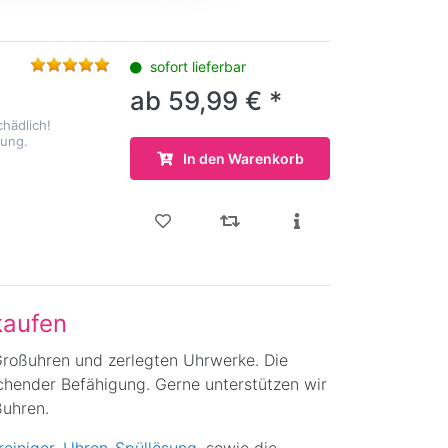
sofort lieferbar
ab 59,99 € *
hädlich!
sung.
In den Warenkorb
kaufen
Großuhren und zerlegten Uhrwerke. Die
chender Befähigung. Gerne unterstützen wir
ßuhren.
einiger
,
Uhren-Spüllösung
, sowie die