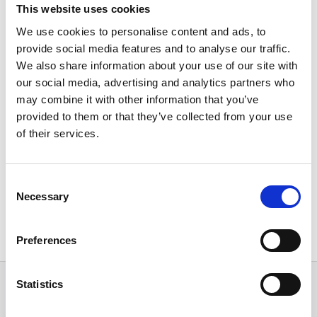
This website uses cookies
IBS Gummiprofilentfetter
We use cookies to personalise content and ads, to
Eigenschaften: geringe
Oberflächenspannung sehr gute
provide social media features and to analyse our traffic.
Benetzungsfähigkeit Verdunstungszahl 3
We also share information about your use of our site with
verdampft rückstandsfrei geeignet für:
Gummiprofile en...
our social media, advertising and analytics partners who
may combine it with other information that you’ve
Art.-Nr.
PD-01028
provided to them or that they’ve collected from your use
*
Preise inkl. MwSt.,
kostenloser Versand**
of their services.
sofort lieferbar
Preis auf Anfrage
Consent
Necessary
Selection
Preferences
Vertrag widerrufen
Statistics