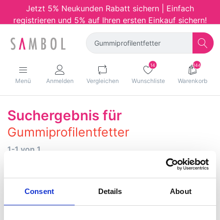
Jetzt 5% Neukunden Rabatt sichern | Einfach
registrieren und 5% auf Ihren ersten Einkauf sichern!
14
144
Menü
Anmelden
Vergleichen
Wunschliste
Warenkorb
Suchergebnis für
Gummiprofilentfetter
1-1 von 1
Filtern
Sortieren
Consent
Details
About