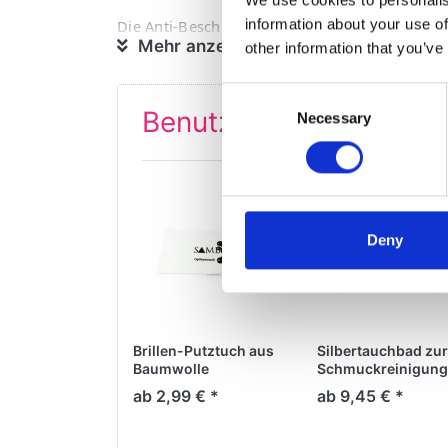
information about your use of
Die Anti-Beschlag-Wirkung hält bis zu 24 Stun
Mehr anzeigen
other information that you’ve
Made in Germany
Consent
Benutzer, die diesen A
Necessary
Selection
Deny
Brillen-Putztuch aus
Silbertauchbad zur
Baumwolle
Schmuckreinigung
ab 2,99 € *
ab 9,45 € *