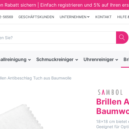
Rabatt sichern | Einfach registrieren und 5% auf Ihren ers
32-56569
GESCHÄFTSKUNDEN
UNTERNEHMEN
KONTAKT
HILFE 
allreinigung
Schmuckreiniger
Uhrenreiniger
Br
illen Antibeschlag Tuch aus Baumwolle
Brillen 
Baumwo
18x18 cm bietet 
Geeignet für Optik