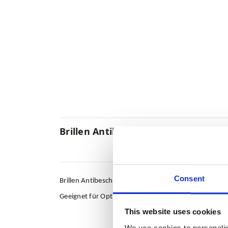
Brillen Antibeschlag Tuch 18x18 cm
Consent
Brillen Antibeschlag Tuch18x18 cm bietet einen supe
Geeignet für Optiken und Brillen, auch Taucherbrillen,
This website uses cookies
We use cookies to personalis