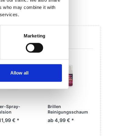
ers who may combine it with
 services.
gekauft
Marketing
Allow all
ber-Spray-
Brillen
Mikrofaser Pfl
lsion
Reinigungsschaum
(ohne Alkohol) 50 ml
11,99 € *
ab 4,99 € *
ab 8,99 € *
oder 100 ml oder 150
ml