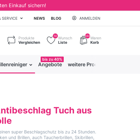
ten Einkauf sichern!
& SERVICE
NEWS
BLOG
ANMELDEN
14
144
Produkte
Wunsch
Waren
Vergleichen
Liste
Korb
bis zu 40%
illenreiniger
Angebote
weitere Produkte
Antibeschlag Tuch aus
lle
einen super Beschlagschutz bis zu 24 Stunden.
en und Brillen, auch Taucherbrillen, Skibrillen,