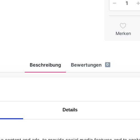
Merken
Beschreibung
Bewertungen
0
Details
r Beschlagschutz bis zu 24 Stunden.
 Skibrillen, Visiere und Sonnenbrillen.
e content and ads, to provide social media features and to analy