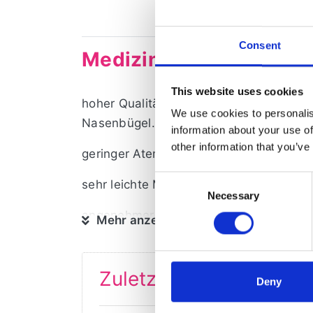
Consent
Medizinische Einwegm
This website uses cookies
hoher Qualitätsstandard, Verwendung vo
We use cookies to personalis
Nasenbügel.
information about your use of
other information that you’ve
geringer Atemwiderstand
Consent
sehr leichte Maske
Necessary
Selection
angenehmer Tragekomfort
Mehr anzeigen
perfekt für die Arbeit
Zuletzt angesehen
bedingter Fremd-und Eigenschutz
Deny