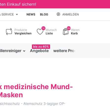
ten Einkauf sichern!
& SERVICE
NEWS
BLOG
ANMELDEN
14
144
Produkte
Wunsch
Waren
Vergleichen
Liste
Korb
bis zu 40%
illenreiniger
Angebote
weitere Produkte
k medizinische Mund-
Masken
ichtsschutz - Atemschutz 3-lagiger OP-