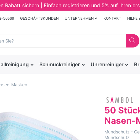
Rabatt sichern | Einfach registrieren und 5% auf Ihren ers
32-56569
GESCHÄFTSKUNDEN
UNTERNEHMEN
KONTAKT
HILFE 
allreinigung
Schmuckreiniger
Uhrenreiniger
Br
Nasen-Masken
50 Stüc
Nasen-
Mundschutz - Ges
Mundschutz