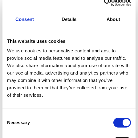
Preis auf Anfrage
Consent
Details
About
Lieferzeit:
sofort lieferbar
Füllmenge
This website uses cookies
We use cookies to personalise content and ads, to
provide social media features and to analyse our traffic.
Preis anfragen
We also share information about your use of our site with
our social media, advertising and analytics partners who
may combine it with other information that you’ve
provided to them or that they’ve collected from your use
Merken
Vergleichen
Weitersagen
of their services.
Consent
Necessary
Selection
Beschreibung
entfernt werden: organische Verunreinigungen von