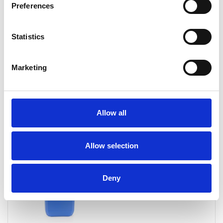
Oberflächen aller Art Gebinde: 5 Ltr. 30 Ltr.
Preferences
Spezialitätenlösemittel EIGENSCHAFTENIBS 100 ist
ein Mehrkomponentenlösemittelgemisch zum
Entfernen organischer Verunreinigungen von
Statistics
Oberflächen aller Art. IBS 100 verfügt über ein hohes
Wasser...
Marketing
Bewertungen
0
Allow all
Zuletzt angesehen
Allow selection
Deny