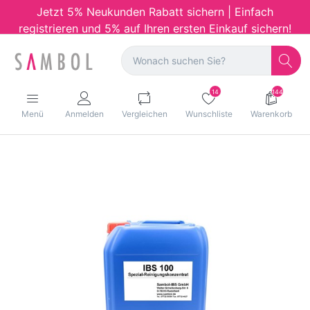
Jetzt 5% Neukunden Rabatt sichern | Einfach
registrieren und 5% auf Ihren ersten Einkauf sichern!
14
144
Menü
Anmelden
Vergleichen
Wunschliste
Warenkorb