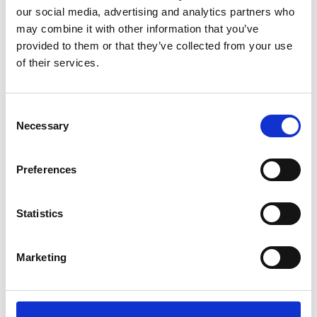
Beschreibung
our social media, advertising and analytics partners who
Die Abgabe erfolgt nur an eine sachkundige Person,
may combine it with other information that you’ve
die über die erforderliche Sachkunde oder Befähigung
provided to them or that they’ve collected from your use
verfügt.premium-intensive Reinigung, mehr
Reinigungszyklen und kürzere Reinigungszeiten.
of their services.
Bewertungen
0
Consent
Necessary
Selection
Benutzer, die diesen Artikel
gekauft haben, haben auch
Preferences
gekauft
Statistics
Marketing