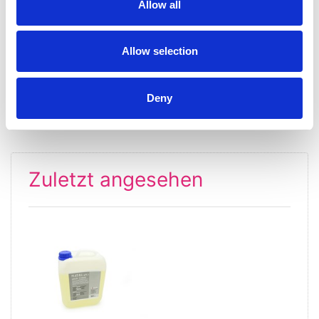
Allow all
Allow selection
Platina wf2 Spüllösung
Platina 1:20 Schmuck-
für Kleinuhren
Reiniger
ab 47,00 € *
ab 14,99 € *
Deny
Zuletzt angesehen