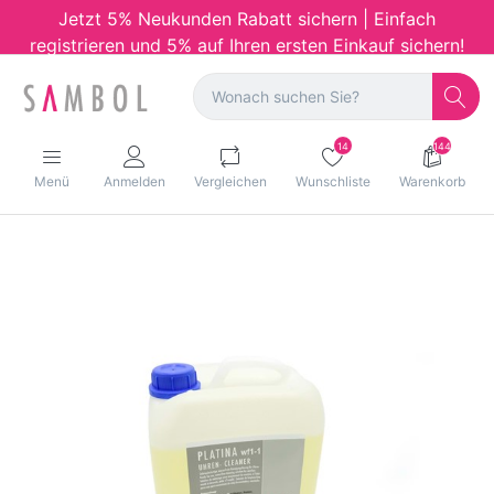
Jetzt 5% Neukunden Rabatt sichern | Einfach
registrieren und 5% auf Ihren ersten Einkauf sichern!
14
144
Menü
Anmelden
Vergleichen
Wunschliste
Warenkorb