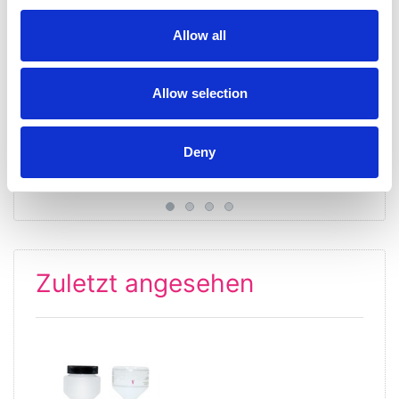
Allow all
Allow selection
Silber-Tauchbad
Silber-Anlaufschutz-
Spray ATP 100, wässrig
Deny
ab 45,99 € *
ab 21,99 € *
Zuletzt angesehen