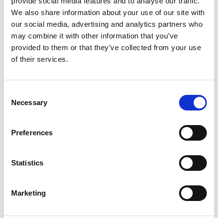
provide social media features and to analyse our traffic.
Beschreibung
We also share information about your use of our site with
Wasserbasierend, lösemittelfrei. Gibt
Schmuckoberflächen einen wirksamen Anlaufschutz
our social media, advertising and analytics partners who
auf längere Zeit und schützt gegen Korrision (chemi-
may combine it with other information that you’ve
sorptiver Anlaufschutz).Dient gleichzeitig als
provided to them or that they’ve collected from your use
Glanzbildner für alle Metalle. Weiche Steine werden
of their services.
nicht angegriffen. 30 ml und 100 ml sind als Spray
erhältlic...
Consent
Bewertungen
0
Necessary
Selection
Benutzer, die diesen Artikel
Preferences
gekauft haben, haben auch
gekauft
Statistics
Marketing