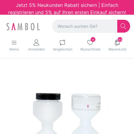
Jetzt 5% Neukunden Rabatt sichern | Einfach
registrieren und 5% auf Ihren ersten Einkauf sichern!
14
144
Menü
Anmelden
Vergleichen
Wunschliste
Warenkorb