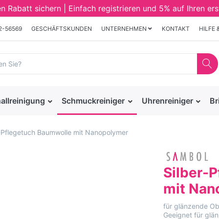
Rabatt sichern | Einfach registrieren und 5% auf Ihren ers
32-56569
GESCHÄFTSKUNDEN
UNTERNEHMEN
KONTAKT
HILFE 
allreinigung
Schmuckreiniger
Uhrenreiniger
Br
r-Pflegetuch Baumwolle mit Nanopolymer
Silber-
mit Nan
für glänzende Obe
Geeignet für glä