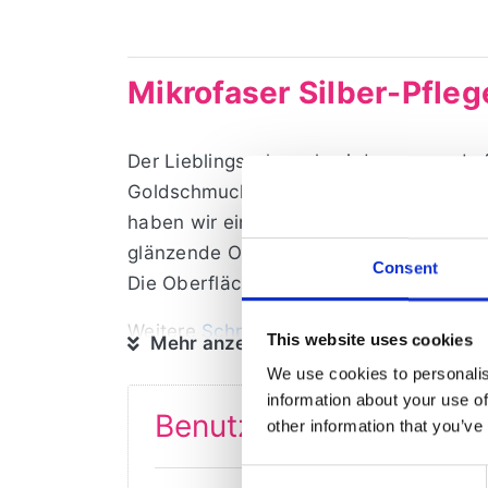
Mikrofaser Silber-Pfl
Der Lieblingsschmuck wird gerne und of
Goldschmuck kann im Laufe der Zeit se
haben wir eine schnelle und einfache L
glänzende Oberflächen. Es ist leicht an
Consent
Die Oberfläche wird in einem Arbeitsga
Weitere
Schmuckreiniger
finden Sie in 
This website uses cookies
Mehr anzeigen
Reinigungsgeräten
um.
We use cookies to personalis
information about your use of
Benutzer, die diesen A
other information that you’ve
Consent