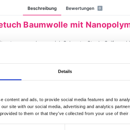
Beschreibung
Bewertungen
0
egetuch Baumwolle mit Nanopoly
t getragen, so lagern sich Schmutz, Staub, Seife und 
in Aussehen verändern. Wenn Sie Ihr Schmuck wieder
ösung! Das Sambol Silber-Pflegetuch mit Nanopolymer 
zuwenden und hilft Ihnen dabei, Ihren Lieblingsstück
Details
ng gesäubert, von Oxidation und Verfärbung, poliert u
unserem Shop. Sehen Sie sich gerne auch bei unseren 
e content and ads, to provide social media features and to analy
 our site with our social media, advertising and analytics partn
rtikel gekauft haben, haben auch 
 provided to them or that they’ve collected from your use of their