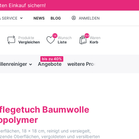
ten Einkauf sichern!
& SERVICE
NEWS
BLOG
ANMELDEN
14
144
Produkte
Wunsch
Waren
Vergleichen
Liste
Korb
bis zu 40%
illenreiniger
Angebote
weitere Produkte
Pflegetuch Baumwolle
opolymer
rflächen, 18 x 18 cm, reinigt und versiegelt,
nzende Oberflächen, vergoldeten und versilberten