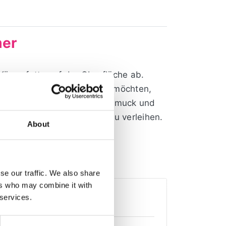
mer
Körperfette auf der Oberfläche ab.
 zu neuem Glanz verhelfen möchten,
ist ideal für wertvollen Schmuck und
en einen besonderen Glanz zu verleihen.
About
nd anlaufgeschützt.
professionellen
Ultraschall-
se our traffic. We also share
ers who may combine it with
gekauft
 services.